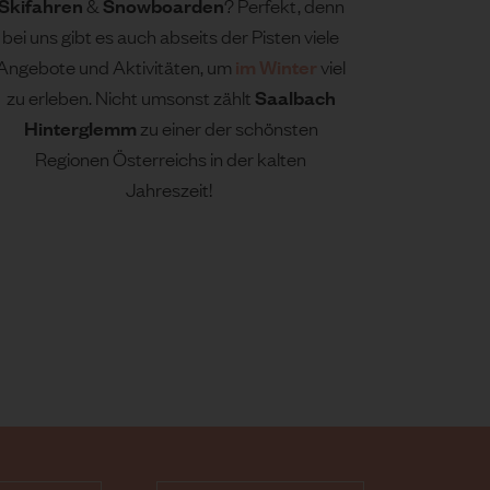
Skifahren
Snowboarden
&
? Perfekt, denn
bei uns gibt es auch abseits der Pisten viele
im Winter
Angebote und Aktivitäten, um
viel
Saalbach
zu erleben. Nicht umsonst zählt
Hinterglemm
zu einer der schönsten
Regionen Österreichs in der kalten
Jahreszeit!