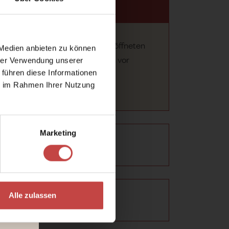
AUFEN
ch Hinterglemm:
Am täglich geöffneten
 Medien anbieten zu können
 &
de und Paare gemeinsame Runden vor
hrer Verwendung unserer
 führen diese Informationen
!
ie im Rahmen Ihrer Nutzung
Marketing
DELN
Alle zulassen
HUHWANDERN