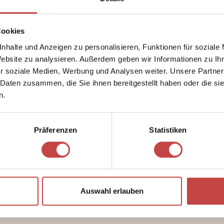
EISL
t:
Eure Lieblings-Chaosfamilie ist zurück im Geschehen!
Cookies
Eislaufen im Sportzentrum Saalba
nhalte und Anzeigen zu personalisieren, Funktionen für soziale
onne im Gesicht, Wiesen-Duft in der Luft, ein Sprung in den Pool
Eislaufplatz drehen Familien, Freun
Website zu analysieren. Außerdem geben wir Informationen zu I
dann die Qual der Wahl: Bike oder Hike?
idyllischer Kulisse.
r soziale Medien, Werbung und Analysen weiter. Unsere Partner
Ganz egal, für was du dich entscheidest, wir freuen uns auf euch
 Daten zusammen, die Sie ihnen bereitgestellt haben oder die s
n.
P.S schau dich gleich mal bei unseren
Sommerangeboten
um.
Eure Familie Steger
Präferenzen
Statistiken
RO
WEITER
Auswahl erlauben
SCHNEESC