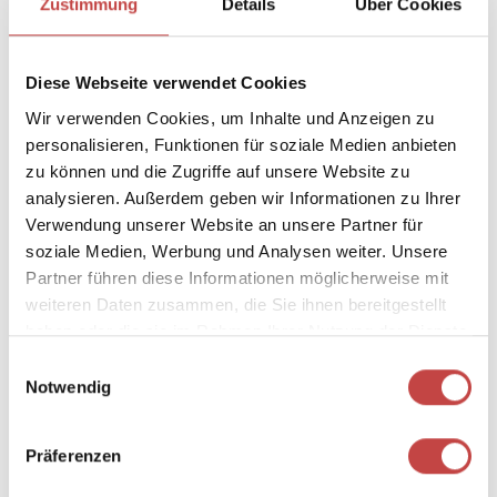
Zustimmung
Details
Über Cookies
Diese Webseite verwendet Cookies
Anreise
Abreise
Wir verwenden Cookies, um Inhalte und Anzeigen zu
personalisieren, Funktionen für soziale Medien anbieten
zu können und die Zugriffe auf unsere Website zu
analysieren. Außerdem geben wir Informationen zu Ihrer
ANFRAGEN
Verwendung unserer Website an unsere Partner für
soziale Medien, Werbung und Analysen weiter. Unsere
Partner führen diese Informationen möglicherweise mit
weiteren Daten zusammen, die Sie ihnen bereitgestellt
haben oder die sie im Rahmen Ihrer Nutzung der Dienste
Dein perfektes Zuhause auf Zeit.
gesammelt haben.
Einwilligungsauswahl
Notwendig
Diese Zimmer könnten dir auch
gefallen:
Präferenzen