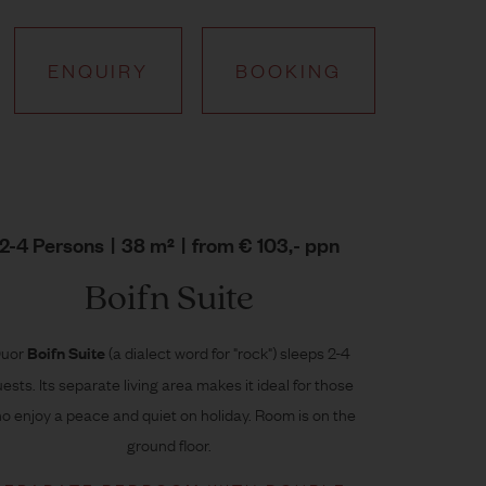
ENQUIRY
BOOKING
2-4 Persons
|
38 m²
|
from € 103,- ppn
Boifn Suite
uor
(a dialect word for "rock") sleeps 2-4
Boifn
Suite
ests. Its separate living area makes it ideal for those
o enjoy a peace and quiet on holiday. Room is on the
ground floor.