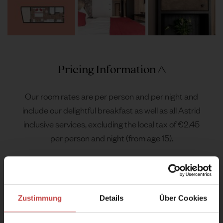
Pricing Information
Our room rates are per person and per night and
include our delightful breakfast as well as all Astrid
inclusive services, excluding the local tax of €2.45
per person and night (from age 15).
Zustimmung
Details
Über Cookies