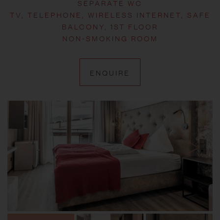
SEPARATE WC
TV, TELEPHONE, WIRELESS INTERNET, SAFE
BALCONY, 1ST FLOOR
NON-SMOKING ROOM
ENQUIRE