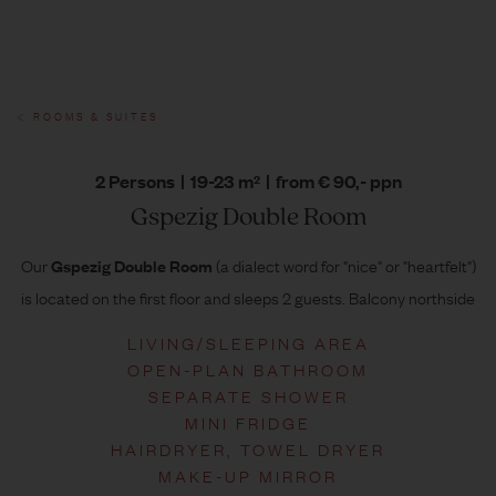
ROOMS & SUITES
2 Persons
|
19-23 m²
|
from € 90,- ppn
Gspezig Double Room
Our
(a dialect word for "nice" or "heartfelt")
Gspezig Double Room
is located on the first floor and sleeps 2 guests. Balcony northside
LIVING/SLEEPING AREA
OPEN-PLAN BATHROOM
SEPARATE SHOWER
MINI FRIDGE
HAIRDRYER, TOWEL DRYER
MAKE-UP MIRROR