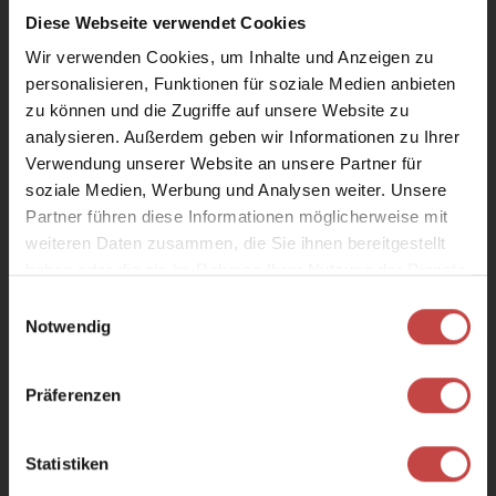
Arrival
Departure
Diese Webseite verwendet Cookies
Wir verwenden Cookies, um Inhalte und Anzeigen zu
personalisieren, Funktionen für soziale Medien anbieten
zu können und die Zugriffe auf unsere Website zu
WE ARE BACK!
ENQUIRE
analysieren. Außerdem geben wir Informationen zu Ihrer
Verwendung unserer Website an unsere Partner für
soziale Medien, Werbung und Analysen weiter. Unsere
Sunshine on your face, the scent of meadows in the
Partner führen diese Informationen möglicherweise mit
air, a dip in the pool, and then the difficult choice: bike
weiteren Daten zusammen, die Sie ihnen bereitgestellt
or hike?
haben oder die sie im Rahmen Ihrer Nutzung der Dienste
Your perfect home from home.
gesammelt haben.
Einwilligungsauswahl
You might also like these rooms:
No matter what you decide, we look forward to seeing
Notwendig
you!
P.S. Check out our
summer offer
s now!
Präferenzen
See you soon at Hotel Astrid – we can't wait!
Statistiken
Your Steger Family